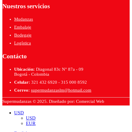
Nuestros servicios
Mudanzas
Embalaje
Bodegaje
Logística
Contácto
Ubicación:
Diagonal 83c N° 87a - 09
Bogotá - Colombia
Celular:
321 432 6920 - 315 000 8592
Correo:
supermudanzaslm@hotmail.com
Supermudanzas © 2025. Diseñado por: Comercial Web
USD
USD
EUR